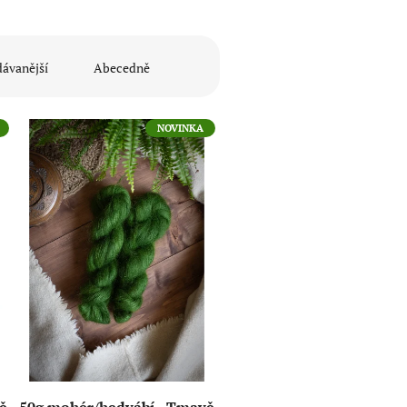
ávanější
Abecedně
NOVINKA