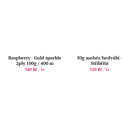
Raspberry - Gold sparkle
50g mohér/hedvábí -
2ply 100g / 400 m
Stříbřitá
540 Kč
/ ks
520 Kč
/ ks