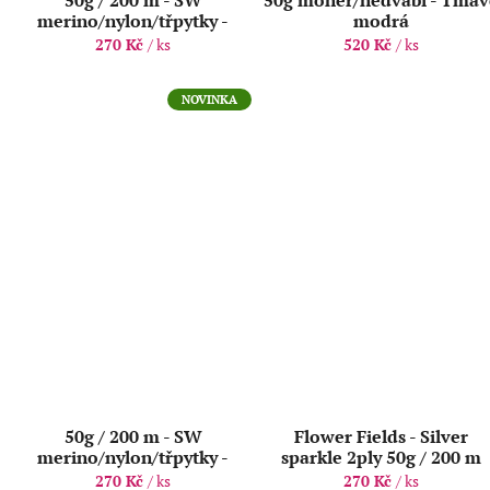
50g / 200 m - SW
50g mohér/hedvábí - Tmav
merino/nylon/třpytky -
modrá
Nettle
270 Kč
/ ks
520 Kč
/ ks
NOVINKA
50g / 200 m - SW
Flower Fields - Silver
merino/nylon/třpytky -
sparkle 2ply 50g / 200 m
Blueberries
270 Kč
/ ks
270 Kč
/ ks