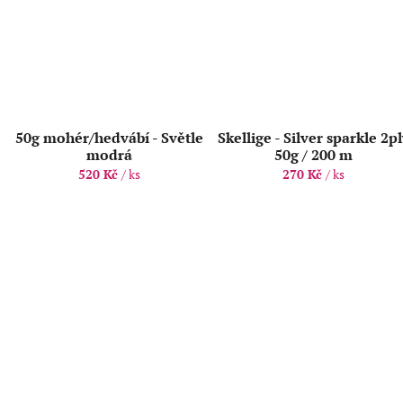
50g mohér/hedvábí - Světle
Skellige - Silver sparkle 2p
modrá
50g / 200 m
520 Kč
/ ks
270 Kč
/ ks