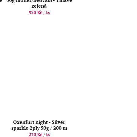
ě
50g mohér/hedvábí - Tmavě
zelená
520 Kč
/ ks
Oxenfurt night - Silver
sparkle 2ply 50g / 200 m
270 Kč
/ ks